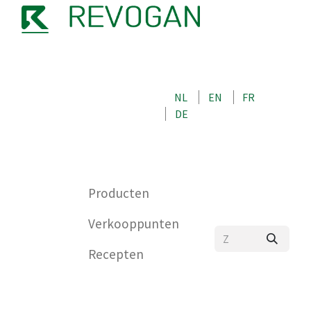
OVER ONS
NEEM CONTACT OP MET ONS
NL
EN
FR
WINKEL
DE
0
Producten
Verkooppunten
Recepten