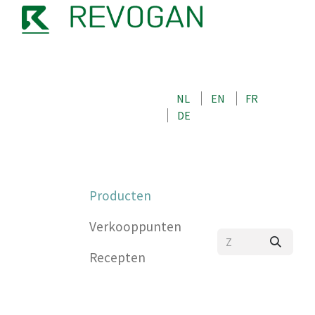
OVER ONS
NEEM CONTACT OP MET ONS
NL
EN
FR
WINKEL
DE
0
Producten
Verkooppunten
Recepten