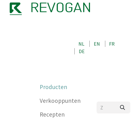
OVER ONS
NEEM CONTACT OP MET ONS
NL
EN
FR
WINKEL
DE
0
Producten
Verkooppunten
Recepten