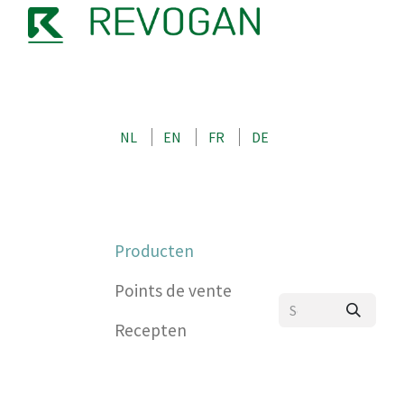
OVER ONS
CONTACT
SHOP
NL
EN
FR
DE
0
Producten
Points de vente
Recepten