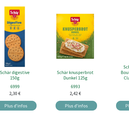
Sc
Schär digestive
Schär knusperbrot
Bou
150g
Dunkel 125g
Cl
6999
6993
2,30
€
2,42
€
Plus d’infos
Plus d’infos
P