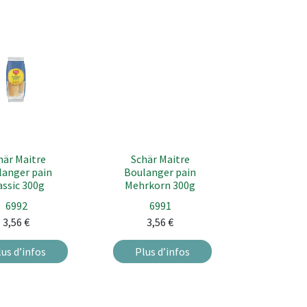
här Maitre
Schär Maitre
langer pain
Boulanger pain
assic 300g
Mehrkorn 300g
6992
6991
3,56
€
3,56
€
lus d’infos
Plus d’infos