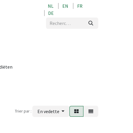
NL
EN
FR
0
DE
 diëten
Trier par :
En vedette