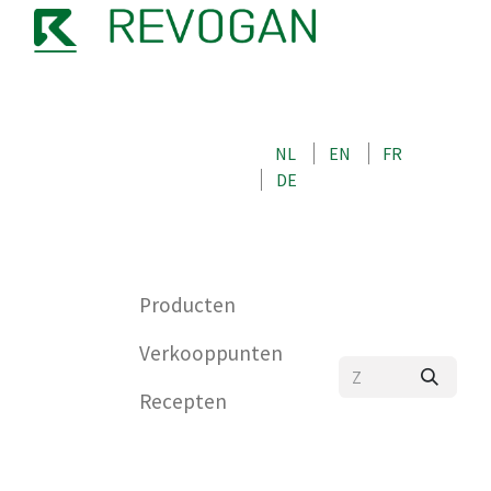
OVER ONS
NEEM CONTACT OP MET ONS
NL
EN
FR
WINKEL
DE
0
Producten
Verkooppunten
Recepten