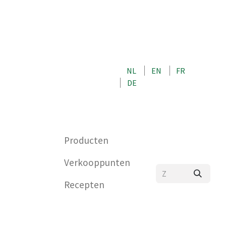
OVER ONS
NEEM CONTACT OP MET ONS
NL
EN
FR
WINKEL
DE
0
Producten
Verkooppunten
Recepten