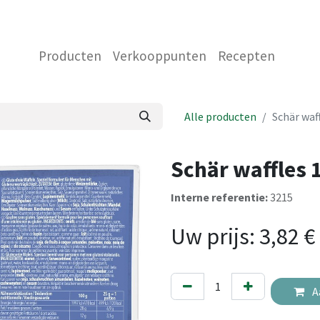
 ONS
NEEM CONTACT OP MET ONS
WINKEL
Producten
Verkooppunten
Recepten
Alle producten
Schär waf
Schär waffles 
Interne referentie:
3215
Uw prijs:
3,82
€
A