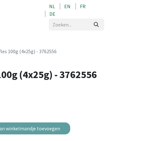
NL
EN
FR
0
DE
fles 100g (4x25g) - 3762556
100g (4x25g) - 3762556
an winkelmandje toevoegen