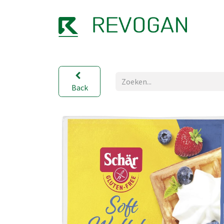
OVER
Back