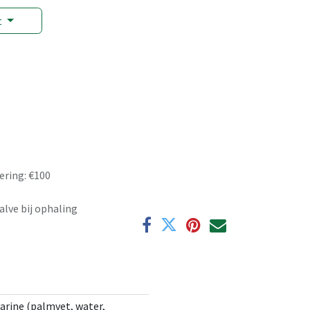
t
ering: €100
alve bij ophaling
arine (palmvet, water,