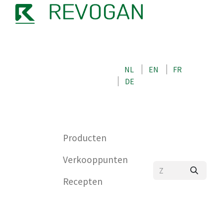
OVER ONS
NEEM CONTACT OP MET ONS
NL
EN
FR
WINKEL
DE
0
Producten
Verkooppunten
Recepten