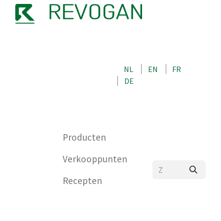
OVER ONS
NEEM CONTACT OP MET ONS
NL
EN
FR
WINKEL
DE
0
Producten
Verkooppunten
Recepten