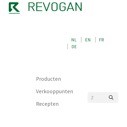
OVER ONS
NEEM CONTACT OP MET ONS
NL
EN
FR
WINKEL
DE
0
Producten
Verkooppunten
Recepten