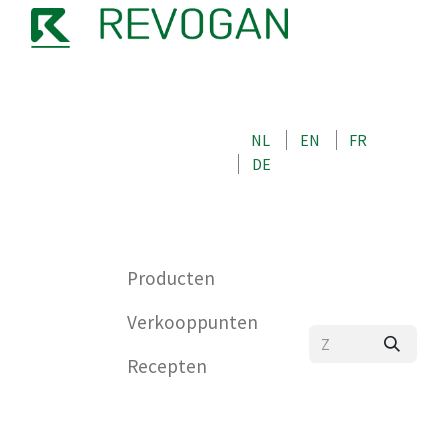
OVER ONS
NEEM CONTACT OP MET ONS
NL
EN
FR
WINKEL
DE
0
Producten
Verkooppunten
Recepten