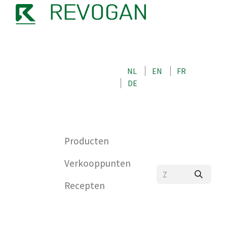
OVER ONS
NEEM CONTACT OP MET ONS
NL
EN
FR
WINKEL
DE
0
Producten
Verkooppunten
Recepten