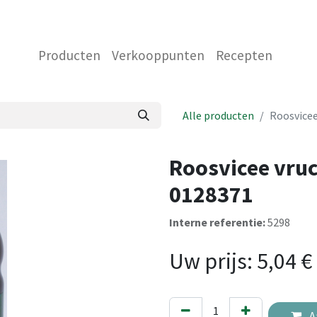
 ONS
NEEM CONTACT OP MET ONS
WINKEL
Producten
Verkooppunten
Recepten
Alle producten
Roosvicee
Roosvicee vruc
0128371
Interne referentie:
5298
Uw prijs:
5,04
€
A