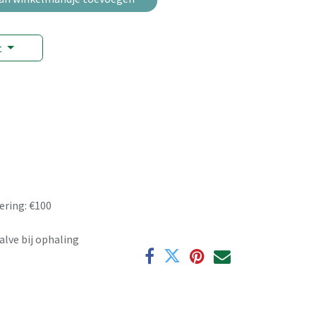
t
ering: €100
alve bij ophaling