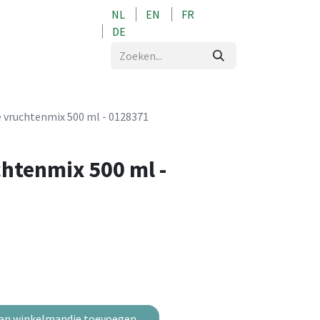
NL
EN
FR
0
DE
 vruchtenmix 500 ml - 0128371
htenmix 500 ml -
an winkelmandje toevoegen