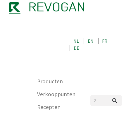
OVER ONS
NEEM CONTACT OP MET ONS
NL
EN
FR
WINKEL
DE
0
Producten
Verkooppunten
Recepten