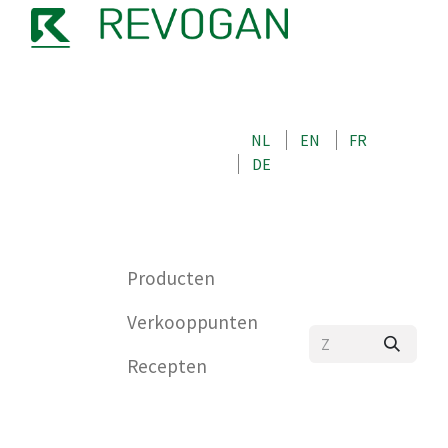
OVER ONS
NEEM CONTACT OP MET ONS
NL
EN
FR
WINKEL
DE
0
Producten
Verkooppunten
Recepten