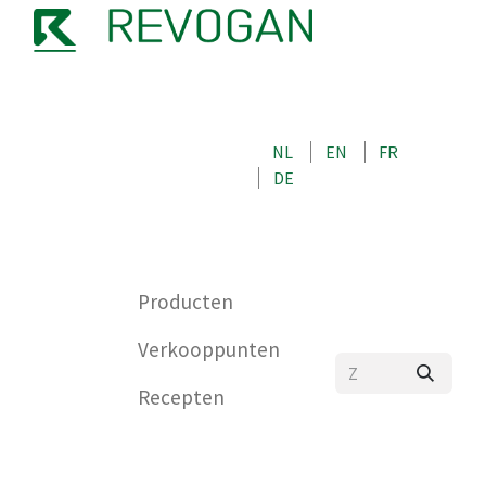
OVER ONS
NEEM CONTACT OP MET ONS
NL
EN
FR
WINKEL
DE
0
Producten
Verkooppunten
Recepten