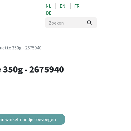
NL
EN
FR
0
DE
uette 350g - 2675940
 350g - 2675940
an winkelmandje toevoegen