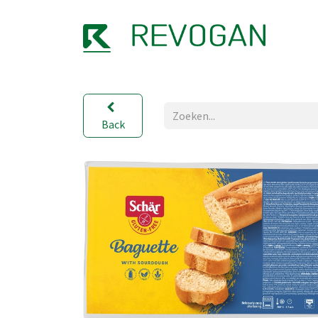
OVER
Back