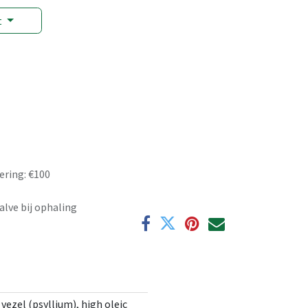
t
ering: €100
alve bij ophaling
ezel (psyllium), high oleic