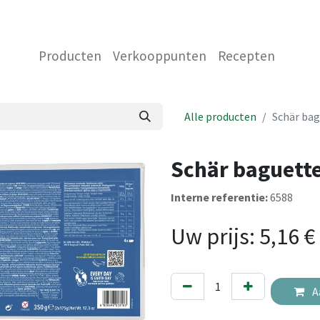
 ONS
NEEM CONTACT OP MET ONS
WINKEL
Producten
Verkooppunten
Recepten
Alle producten
Schär bag
Schär baguette
Interne referentie:
6588
Uw prijs:
5,16
€
A