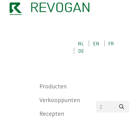
OVER ONS
NEEM CONTACT OP MET ONS
NL
EN
FR
WINKEL
DE
0
Producten
Verkooppunten
Recepten