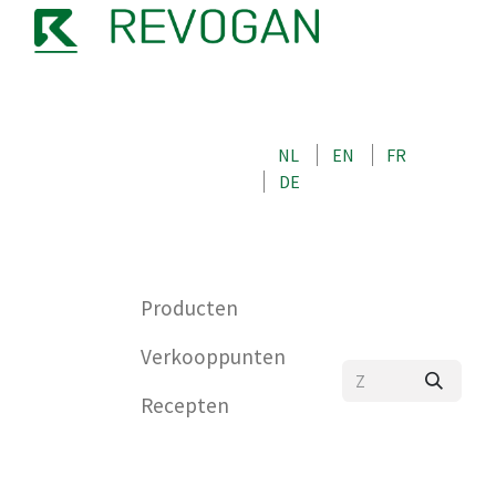
OVER ONS
NEEM CONTACT OP MET ONS
NL
EN
FR
WINKEL
DE
0
Producten
Verkooppunten
Recepten