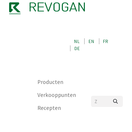
OVER ONS
NEEM CONTACT OP MET ONS
NL
EN
FR
WINKEL
DE
0
Producten
Verkooppunten
Recepten