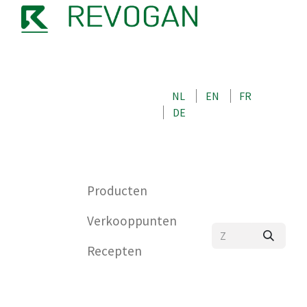
OVER ONS
NEEM CONTACT OP MET ONS
NL
EN
FR
WINKEL
DE
0
Producten
Verkooppunten
Recepten