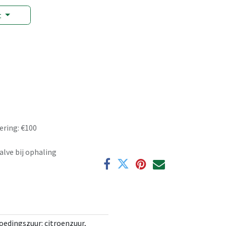
t
ering: €100
alve bij ophaling
oedingszuur: citroenzuur,