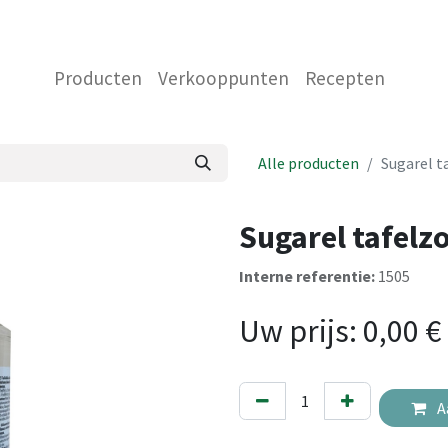
 ONS
NEEM CONTACT OP MET ONS
WINKEL
Producten
Verkooppunten
Recepten
Alle producten
Sugarel t
Sugarel tafelzo
Interne referentie:
1505
Uw prijs:
0,00
€
A