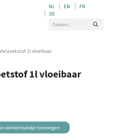
NL
EN
FR
0
DE
afelzoetstof 1l vloeibaar
etstof 1l vloeibaar
an winkelmandje toevoegen