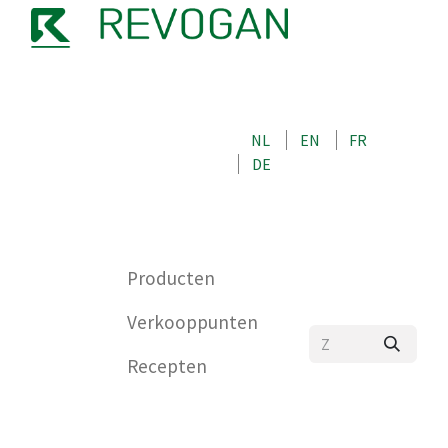
OVER ONS
NEEM CONTACT OP MET ONS
NL
EN
FR
WINKEL
DE
0
Producten
Verkooppunten
Recepten