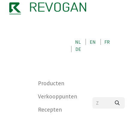
OVER ONS
NEEM CONTACT OP MET ONS
NL
EN
FR
WINKEL
DE
0
Producten
Verkooppunten
Recepten