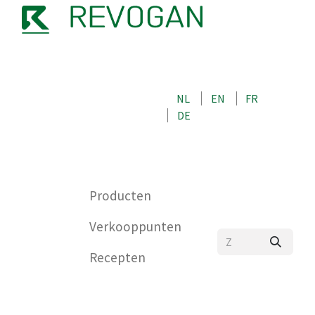
OVER ONS
NEEM CONTACT OP MET ONS
NL
EN
FR
WINKEL
DE
0
Producten
Verkooppunten
Recepten