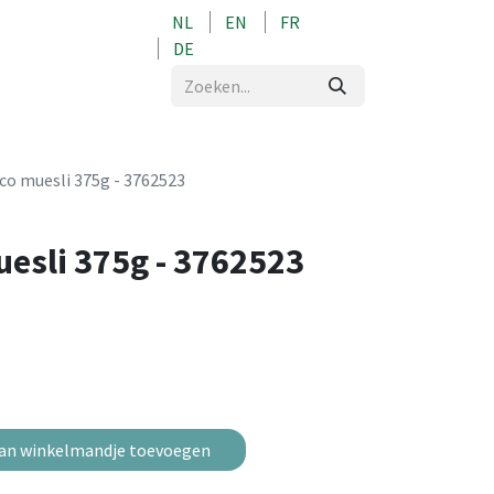
NL
EN
FR
0
DE
co muesli 375g - 3762523
esli 375g - 3762523
an winkelmandje toevoegen