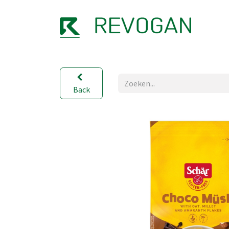
OVER
Back