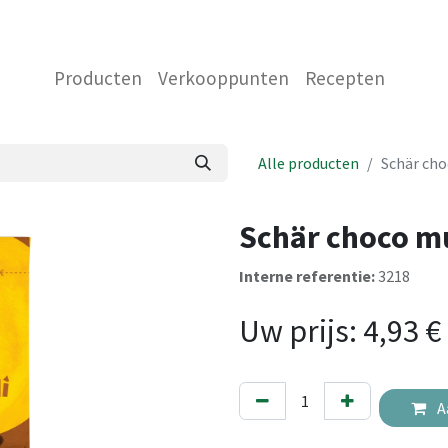
 ONS
NEEM CONTACT OP MET ONS
WINKEL
Producten
Verkooppunten
Recepten
Alle producten
Schär cho
Schär choco mu
Interne referentie:
3218
Uw prijs:
4,93
€
A