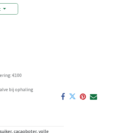
t
ering: €100
alve bij ophaling
iker, cacaoboter, volle