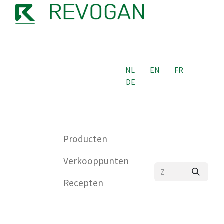
OVER ONS
NEEM CONTACT OP MET ONS
NL
EN
FR
WINKEL
DE
0
Producten
Verkooppunten
Recepten