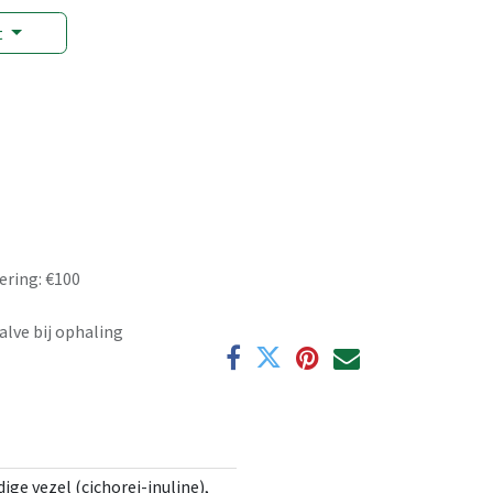
t
ering: €100
alve bij ophaling
ge vezel (cichorei-inuline),