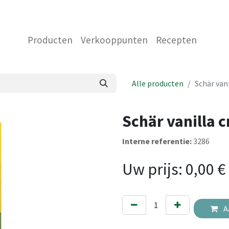
 ONS
NEEM CONTACT OP MET ONS
WINKEL
Producten
Verkooppunten
Recepten
Alle producten
Schär van
Schär vanilla 
Interne referentie:
3286
Uw prijs:
0,00
€
A