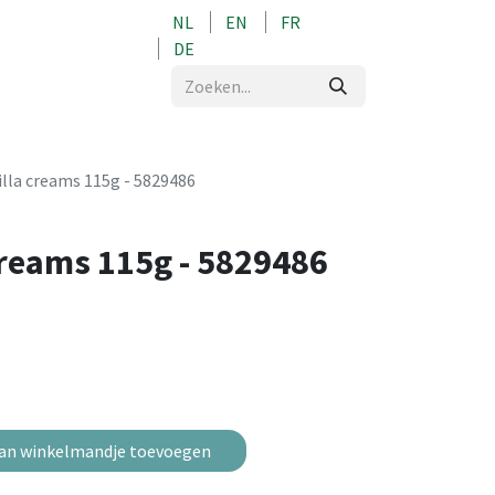
NL
EN
FR
0
DE
illa creams 115g - 5829486
creams 115g - 5829486
an winkelmandje toevoegen