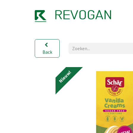
OVER
Back
Nieuw!