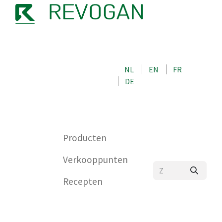
OVER ONS
NEEM CONTACT OP MET ONS
NL
EN
FR
WINKEL
DE
0
Producten
Verkooppunten
Recepten