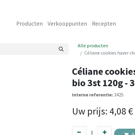
 ONS
NEEM CONTACT OP MET ONS
WINKEL
Producten
Verkooppunten
Recepten
Alle producten
Céliane cookies haver ch
Céliane cookie
bio 3st 120g -
Interne referentie:
3425
Uw prijs:
4,08
€
A