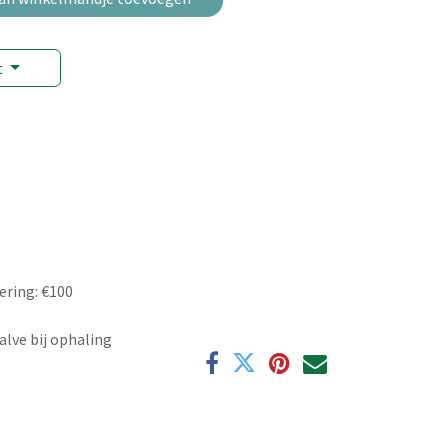
t
ering: €100
alve bij ophaling