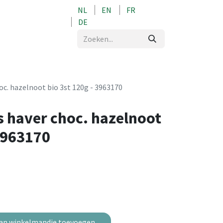
NL
EN
FR
0
DE
oc. hazelnoot bio 3st 120g - 3963170
s haver choc. hazelnoot
 3963170
an winkelmandje toevoegen