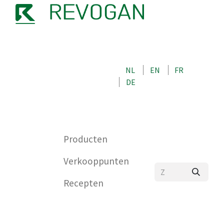
OVER ONS
NEEM CONTACT OP MET ONS
NL
EN
FR
WINKEL
DE
0
Producten
Verkooppunten
Recepten