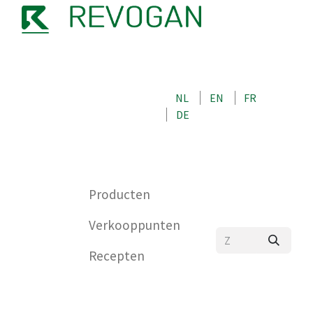
OVER ONS
NEEM CONTACT OP MET ONS
NL
EN
FR
WINKEL
DE
0
Producten
Verkooppunten
Recepten