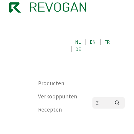
OVER ONS
NEEM CONTACT OP MET ONS
NL
EN
FR
WINKEL
DE
0
Producten
Verkooppunten
Recepten