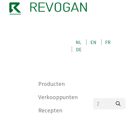
OVER ONS
NEEM CONTACT OP MET ONS
NL
EN
FR
WINKEL
DE
0
Producten
Verkooppunten
Recepten