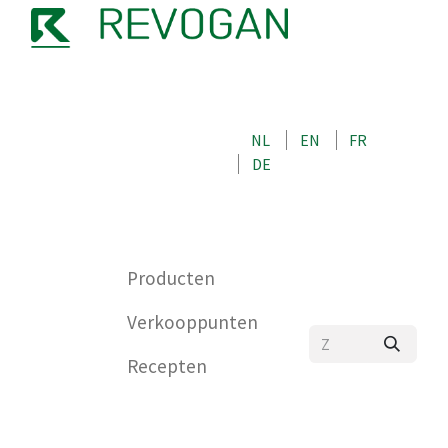
OVER ONS
NEEM CONTACT OP MET ONS
NL
EN
FR
WINKEL
DE
0
Producten
Verkooppunten
Recepten