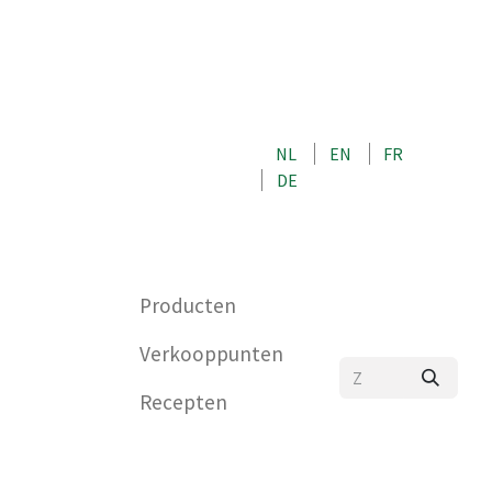
OVER ONS
NEEM CONTACT OP MET ONS
NL
EN
FR
WINKEL
DE
0
Producten
Verkooppunten
Recepten