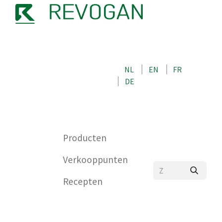
OVER ONS
NEEM CONTACT OP MET ONS
NL
EN
FR
WINKEL
DE
0
Producten
Verkooppunten
Recepten