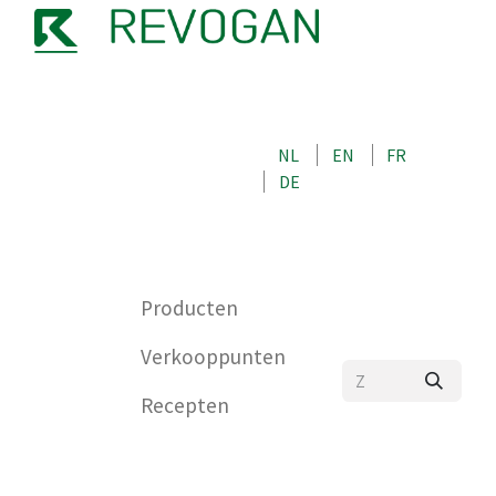
OVER ONS
NEEM CONTACT OP MET ONS
NL
EN
FR
WINKEL
DE
0
Producten
Verkooppunten
Recepten