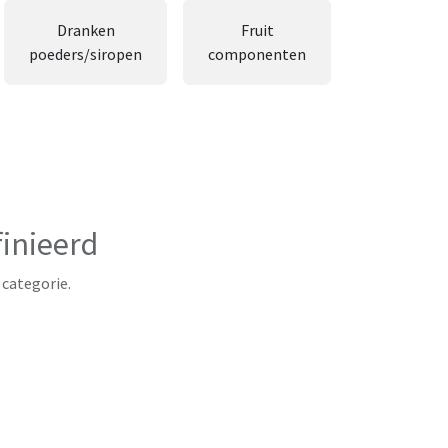
Dranken
Fruit
Groente
poeders/siropen
componenten
componen
inieerd
 categorie.