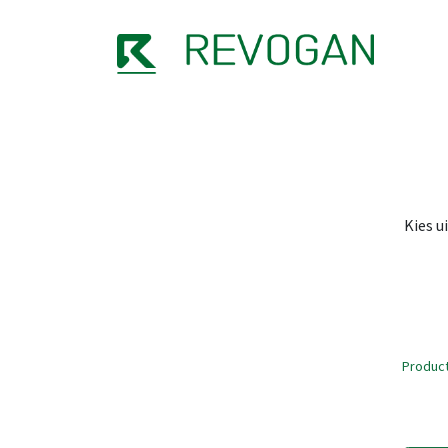
OVER
Kies u
Produc