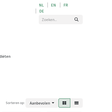
NL
EN
FR
0
DE
 diëten
Sorteren op:
Aanbevolen