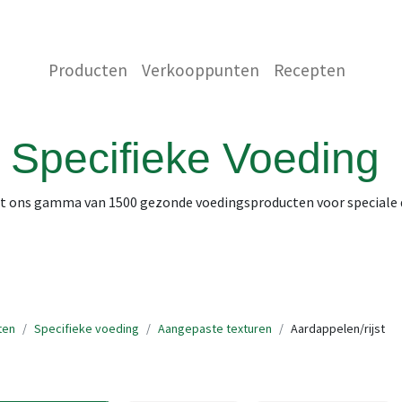
 ONS
NEEM CONTACT OP MET ONS
WINKEL
Producten
Verkooppunten
Recepten
Specifieke Voeding
it ons gamma van 1500 gezonde voedingsproducten voor speciale
ten
Specifieke voeding
Aangepaste texturen
Aardappelen/rijst