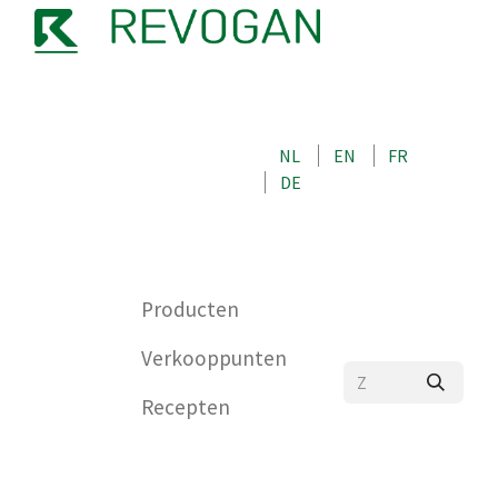
OVER ONS
NEEM CONTACT OP MET ONS
NL
EN
FR
WINKEL
DE
0
Producten
Verkooppunten
Recepten