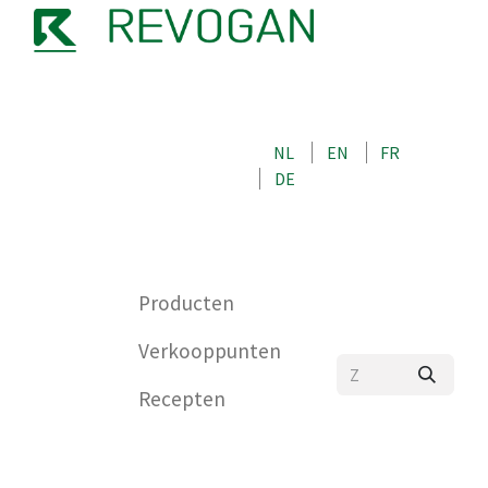
OVER ONS
NEEM CONTACT OP MET ONS
NL
EN
FR
WINKEL
DE
0
Producten
Verkooppunten
Recepten