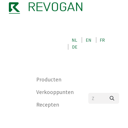
OVER ONS
NEEM CONTACT OP MET ONS
NL
EN
FR
WINKEL
DE
0
Producten
Verkooppunten
Recepten