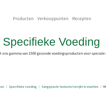
 ONS
NEEM CONTACT OP MET ONS
WINKEL
Producten
Verkooppunten
Recepten
Specifieke Voeding
it ons gamma van 1500 gezonde voedingsproducten voor speciale
ten
Specifieke voeding
Aangepaste texturen/verrijkt in eiwitten
M