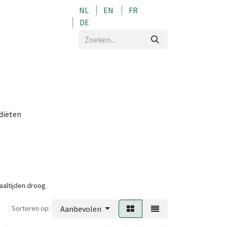
NL
EN
FR
0
DE
 diëten
aaltijden droog
Sorteren op:
Aanbevolen