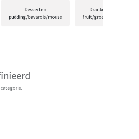
Desserten
Dranken
pudding/bavarois/mouse
fruit/groenten
c
inieerd
 categorie.