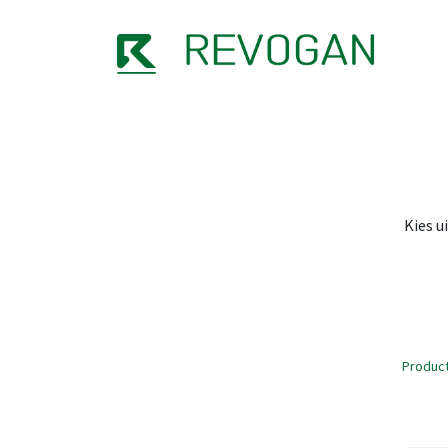
OVER
Kies u
Produc