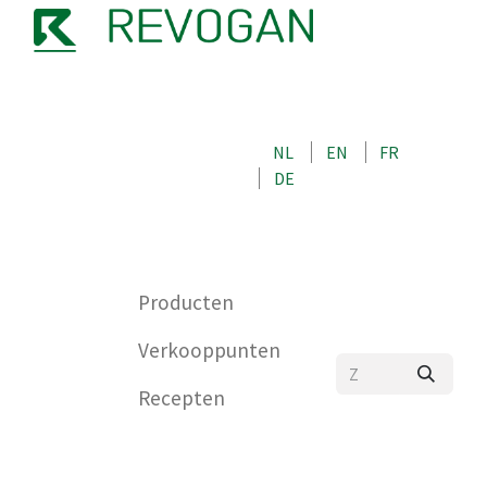
OVER ONS
NEEM CONTACT OP MET ONS
NL
EN
FR
WINKEL
DE
0
Producten
Verkooppunten
Recepten