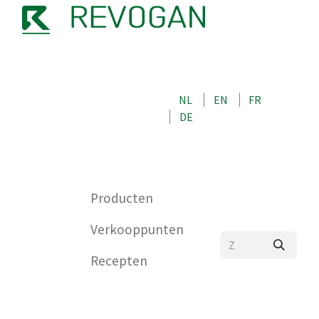
OVER ONS
NEEM CONTACT OP MET ONS
NL
EN
FR
WINKEL
DE
0
Producten
Verkooppunten
Recepten