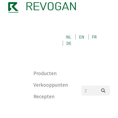
OVER ONS
NEEM CONTACT OP MET ONS
NL
EN
FR
WINKEL
DE
0
Producten
Verkooppunten
Recepten