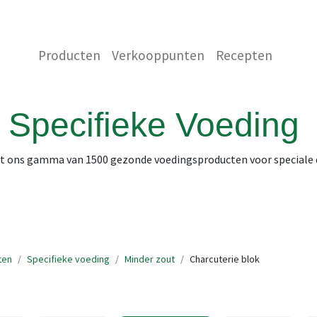
 ONS
NEEM CONTACT OP MET ONS
WINKEL
Producten
Verkooppunten
Recepten
Specifieke Voeding
it ons gamma van 1500 gezonde voedingsproducten voor speciale
ten
Specifieke voeding
Minder zout
Charcuterie blok