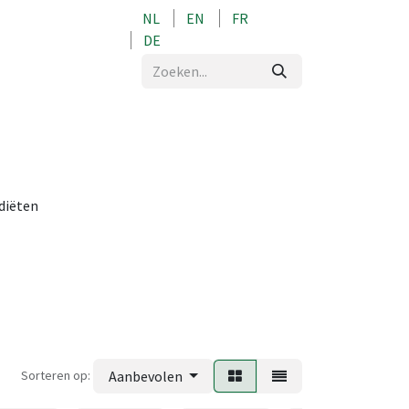
NL
EN
FR
0
DE
 diëten
Sorteren op:
Aanbevolen