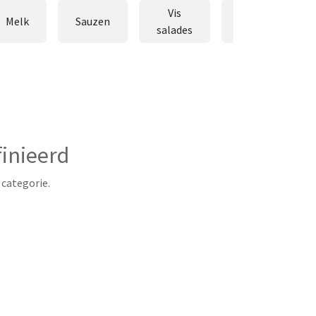
Vis
Vlees
Melk
Sauzen
salades
salades
inieerd
 categorie.