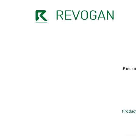
OVER
Kies u
Produc