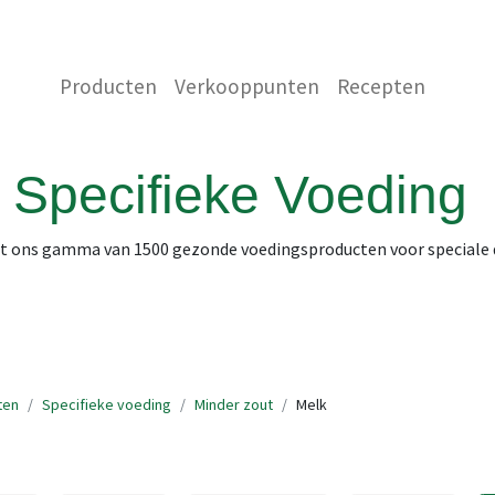
 ONS
NEEM CONTACT OP MET ONS
WINKEL
Producten
Verkooppunten
Recepten
Specifieke Voeding
it ons gamma van 1500 gezonde voedingsproducten voor speciale
ten
Specifieke voeding
Minder zout
Melk