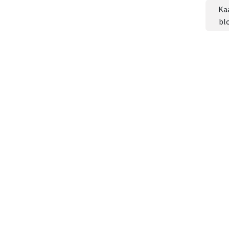
Ka
bl