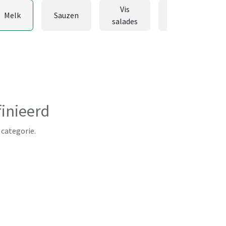
Vis
Vlees
Melk
Sauzen
salades
salades
inieerd
 categorie.