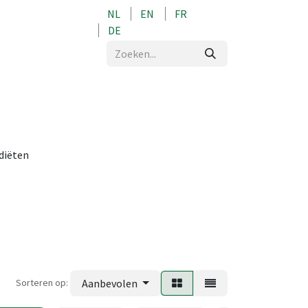
NL
EN
FR
0
DE
 diëten
Sorteren op:
Aanbevolen