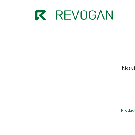
OVER
Kies u
Produc