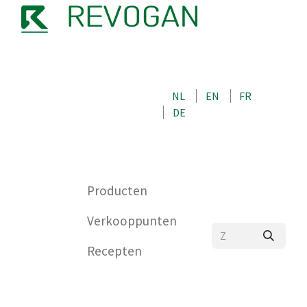
OVER ONS
NEEM CONTACT OP MET ONS
NL
EN
FR
WINKEL
DE
0
Producten
Verkooppunten
Recepten